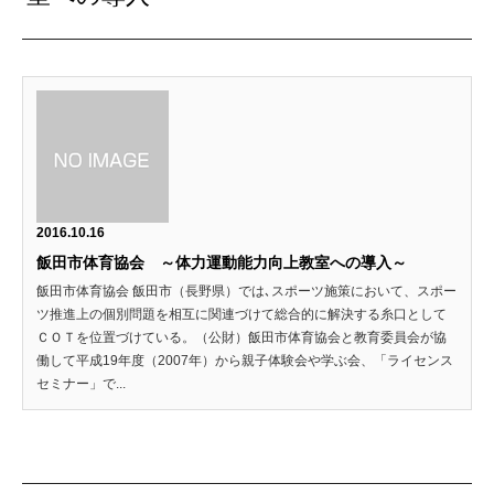
2016.10.16
飯田市体育協会 ～体力運動能力向上教室への導入～
飯田市体育協会 飯田市（長野県）では､スポーツ施策において、スポー
ツ推進上の個別問題を相互に関連づけて総合的に解決する糸口として
ＣＯＴを位置づけている。（公財）飯田市体育協会と教育委員会が協
働して平成19年度（2007年）から親子体験会や学ぶ会、「ライセンス
セミナー」で...