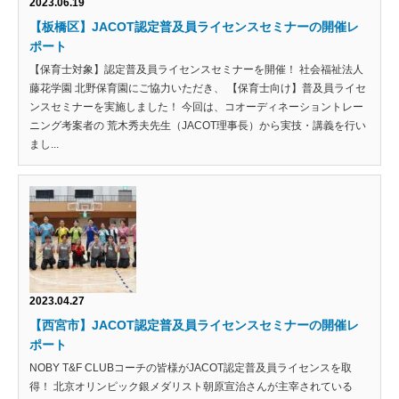
2023.06.19
【板橋区】JACOT認定普及員ライセンスセミナーの開催レ
ポート
【保育士対象】認定普及員ライセンスセミナーを開催！ 社会福祉法人
藤花学園 北野保育園にご協力いただき、 【保育士向け】普及員ライセ
ンスセミナーを実施しました！ 今回は、コオーディネーショントレー
ニング考案者の 荒木秀夫先生（JACOT理事長）から実技・講義を行い
まし...
2023.04.27
【西宮市】JACOT認定普及員ライセンスセミナーの開催レ
ポート
NOBY T&F CLUBコーチの皆様がJACOT認定普及員ライセンスを取
得！ 北京オリンピック銀メダリスト朝原宣治さんが主宰されている