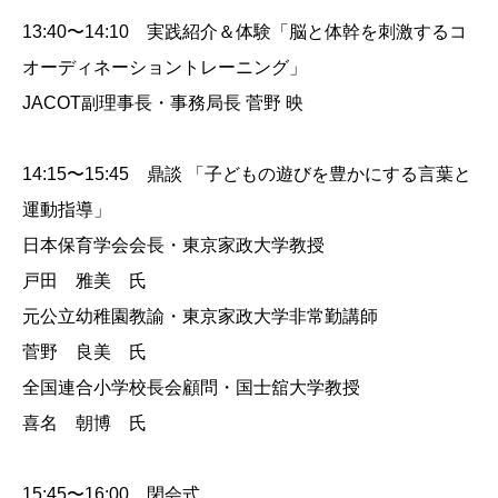
13:40〜14:10 実践紹介＆体験「脳と体幹を刺激するコ
オーディネーショントレーニング」
JACOT副理事長・事務局長 菅野 映
14:15〜15:45 鼎談 「子どもの遊びを豊かにする言葉と
運動指導」
日本保育学会会長・東京家政大学教授
戸田 雅美 氏
元公立幼稚園教諭・東京家政大学非常勤講師
菅野 良美 氏
全国連合小学校長会顧問・国士舘大学教授
喜名 朝博 氏
15:45〜16:00 閉会式