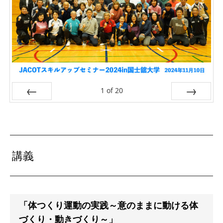
1
of
20
Prev
Next
講義
「体つくり運動の実践～意のままに動ける体
づくり・動きづくり～」